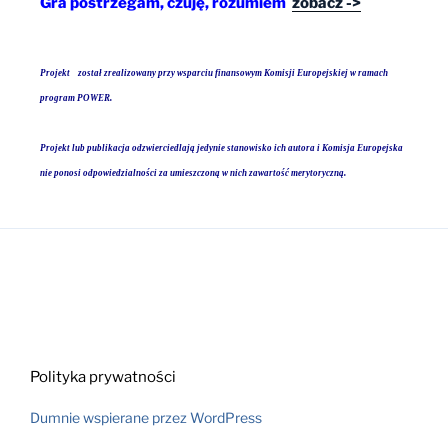
Gra postrzegam, czuję, rozumiem
zobacz ->
Projekt
został zrealizowany przy wsparciu finansowym Komisji Europejskiej
w ramach
program POWER
.
Projekt lub publikacja odzwierciedlają jedynie stanowisko ich autora i Komisja Europejska
nie ponosi odpowiedzialności za umieszczoną w nich zawartość merytoryczną.
Polityka prywatności
Dumnie wspierane przez WordPress