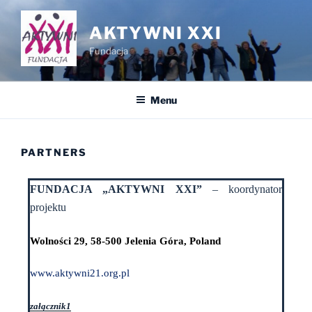
AKTYWNI XXI
Fundacja
Menu
PARTNERS
FUNDACJA „AKTYWNI XXI”
– koordynator
projektu
Wolności 29, 58-500 Jelenia Góra, Poland
www.aktywni21.org.pl
załącznik1