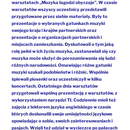
warsztatach „Muzyka łagodzi obyczaje”. W czasie
warsztatów wszyscy uczestnicy przedstawili
przygotowane przez siebie materiały. Były to
prezentacje o wybranych gatunkach muzyki
swojego kraju i krajów partnerskich oraz
prezentacje o organizacjach partnerskich i
miejscach zamieszkania. Dyskutowali o tym jaką
rolę pełni w ich życiu muzyka, zastanawiali się czy
muzyka może służyć do porozumiewania się ludzi
różnych narodowości. Omawiając różne gatunki
muzyki szukali podobieństw i różnic. Wspólnie
śpiewali piosenki oraz uczestniczyli w kilku
koncertach. Ostatniego dnia warsztatów
przygotowali wspólną prezentację z warsztatów, z
wykorzystaniem narzędzi TI. Codziennie mieli też
zajęcia z lektorem języka angielskiego w czasie
których doskonalili swoje umiejętności językowe
opowiadając o sobie, swoich zainteresowaniach i
pasjach. Wzięli też udział w wycieczce po pałacach