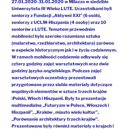
27.01.2020-31.01.2020 w Milazzo w siedzibie
Uniwersytetu III Wieku LUTE. Uczestnikami byli
seniorzy z Fundacji „Aktywni XXI” (6 osób),
seniorzy z UCLM-Hiszpania (4 osoby) oraz 10
seniorów z LUTE. Tematem przewodnim
mobilności była szeroko rozumiana sztuka
(malarstwo, rzeźbiarstwo, architektura) zarówno
w aspekcie historycznym jak i w życiu codziennym.
W ramach mobilności codziennie odbywały się
cztery godziny zajęć warsztatowych oraz dwie
godziny języka angielskiego. Podczas zajęć
warsztatowych uczestnicy prezentowali
przygotowane przez siebie materiały dotyczące
wspólnych elementów w sztuce trzech krajów
:Polski, Włoch i Hiszpanii. Były to prezentacje
multimedialne „Futuryzm w Polsce, Włoszech i
Hiszpanii”, „Kraków , miasto wielu kultur”,
„Porównanie architektury trzech krajów”.
Prezentowane były również materiały o krajach i