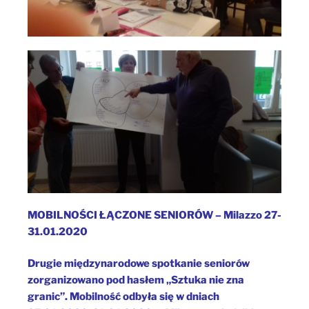
MOBILNOŚCI ŁĄCZONE SENIORÓW – Milazzo 27-
31.01.2020
Drugie międzynarodowe spotkanie seniorów
zorganizowano pod hasłem „Sztuka nie zna
granic”. Mobilność odbyła się w dniach